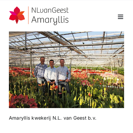
Ga
naar
inhoud
Amaryllis kwekerij N.L. van Geest b.v.