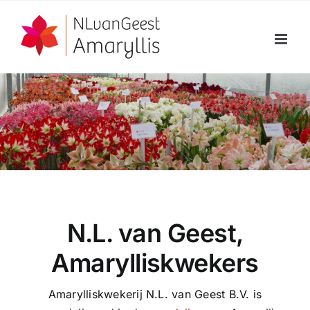
Ga
naar
inhoud
N.L. van Geest,
Amarylliskwekers
Amarylliskwekerij N.L. van Geest B.V. is