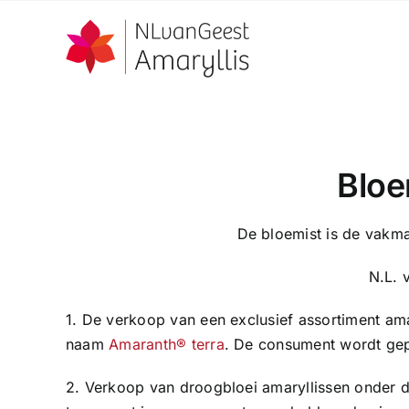
Ga
naar
inhoud
Bloe
De bloemist is de vakma
N.L. 
1. De verkoop van een exclusief assortiment amary
naam
Amaranth® terra
. De consument wordt gep
2. Verkoop van droogbloei amaryllissen onder