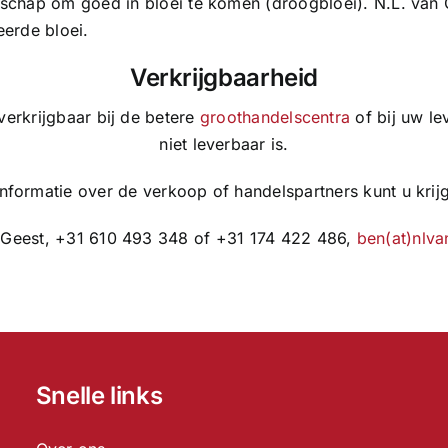
chap om goed in bloei te komen (droogbloei). N.L. van G
erde bloei.
Verkrijgbaarheid
verkrijgbaar bij de betere
groothandelscentra
of bij uw le
niet leverbaar is.
nformatie over de verkoop of handelspartners kunt u krijg
 Geest, +31 610 493 348 of +31 174 422 486,
ben(at)nlva
Snelle links