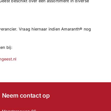
eest beschikt over een assortiment in diverse
verancier. Vraag hiernaar indien Amaranth® nog
en bij:
ngeest.nl
Neem contact op