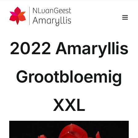
Ga
naar
inhoud
2022 Amaryllis
Grootbloemig
XXL
Bekijk
grotere