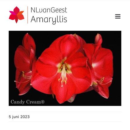
Ga
naar
inhoud
5 juni 2023