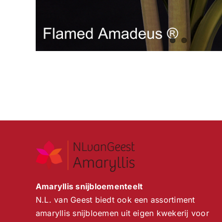
Amaryllis snijbloementeelt
N.L. van Geest biedt ook een assortiment
amaryllis snijbloemen uit eigen kwekerij voor