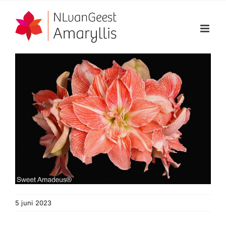
Ga
naar
inhoud
5 juni 2023